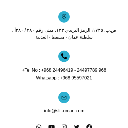
ص.ب. ١٧٣٥، الرمز البريدي ١٣٣، مبنى رقم ٢٨٠ / ٢٨٠أ ،
سلطنة عمان - مسقط - العذيبة
Tel No :
+968 24496419 -
24497789 968+
Whatsapp :
+968 95597021
info@sfc-oman.com