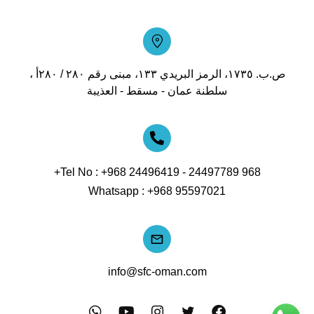
ص.ب. ١٧٣٥، الرمز البريدي ١٣٣، مبنى رقم ٢٨٠ / ٢٨٠أ ،
سلطنة عمان - مسقط - العذيبة
Tel No :
+968 24496419 -
24497789 968+
Whatsapp :
+968 95597021
info@sfc-oman.com