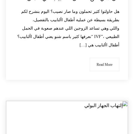
هل حاولتوا كثير تحملون وما صار نصيب؟ اليوم بنشرح لكم
بطريقة بسيطة عن عملية أطفال األنابيب بالتفصيل،
واللي.وهي تساعد الزوجين اللي عندهم صعوبة في الحمل
الطبيعي ،”IVF “نعرفها كثير باسم شنو يعني أطفال األنابيب؟
أطفال األنابيب هي […]
Read More