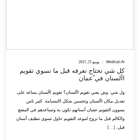
Medical-Ar
يونيو 25, 2025
كل شي تحتاج تعرفه قبل ما تسوي تقويم
األسنان في ُعمان
ول شي: وش يعني تقويم األسنان؟ تقويم األسنان يساعد على
تعديل مكان األسنان وتحسين شكل االبتسامة. كثير ناس
يسوون التقويم عشان أسنانهم تكون بة.وتساعدهم في المضغ
والكالم قبل ما تروح لموعد التقويم حاول تسوي تنظيف أسنان
قبل، […]