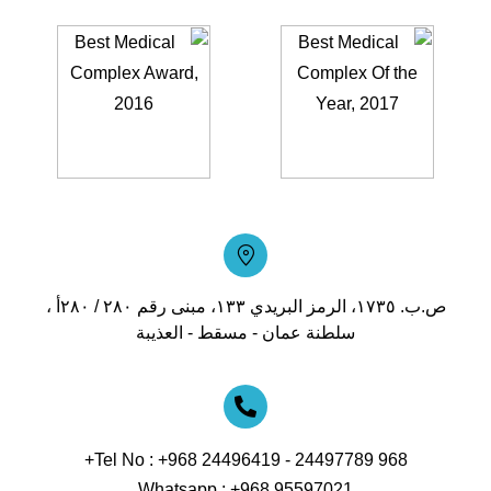
ص.ب. ١٧٣٥، الرمز البريدي ١٣٣، مبنى رقم ٢٨٠ / ٢٨٠أ ،
سلطنة عمان - مسقط - العذيبة
Tel No :
+968 24496419 -
24497789 968+
Whatsapp :
+968 95597021