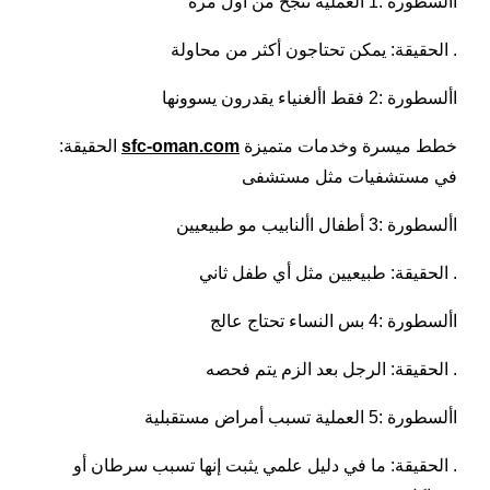
األسطورة :1 العملية تنجح من أول مرة
. الحقيقة: يمكن تحتاجون أكثر من محاولة
األسطورة :2 فقط األغنياء يقدرون يسوونها
خطط ميسرة وخدمات متميزة
sfc-oman.com
الحقيقة:
في مستشفيات مثل مستشفى
األسطورة :3 أطفال األنابيب مو طبيعيين
. الحقيقة: طبيعيين مثل أي طفل ثاني
األسطورة :4 بس النساء تحتاج عالج
. الحقيقة: الرجل بعد الزم يتم فحصه
األسطورة :5 العملية تسبب أمراض مستقبلية
. الحقيقة: ما في دليل علمي يثبت إنها تسبب سرطان أو