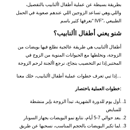
بطريقة بسيطة عن عملية أطفال األنابيب بالتفصيل،
واللي.وهي تساعد الزوجين اللي عندهم صعوبة في الحمل
الطبيعي ،”IVF “نعرفها كثير باسم
شنو يعني أطفال األنابيب؟
أطفال األنابيب هي طريقة عالجية نطلع فيها بويضات من
الزوجة، ونخلطها مع الحيوانات المنوية من الزوج في
المختبر.إذا تم التخصيب بنجاح، نرجع األجنة لرحم الزوجة
…إذا تبي تعرف خطوات عملية أطفال األنابيب، خلك معنا
:خطوات العملية باختصار
.أول يوم للدورة الشهرية، تبدأ الزوجة بإبر منشطة
للمبايض
.بعد حوالي 7-5 أيام، نتابع نمو البويضات بجهاز السونار
.لما تكبر البويضات بالحجم المناسب، نسحبها عن طريق