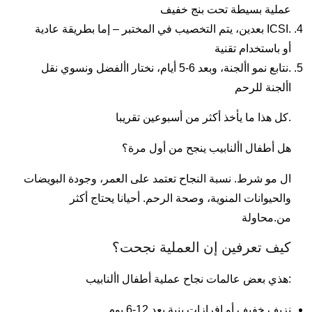
عملية بسيطة تحت بنج خفيف
.ICSI بعدين، يتم التخصيب في المختبر – إما بطريقة عادية
أو باستخدام تقنية
.نتابع نمو األجنة، وبعد 6-5 أيام، نختار األفضل ونسوي نقل
األجنة للرحم
.كل هذا ما يأخذ أكثر من أسبوعين تقريبا
هل أطفال األنابيب ينجح من أول مرة؟
ال مو شرط. نسبة النجاح تعتمد على العمر، وجودة البويضات
والحيوانات المنوية، وصحة الرحم. أحيانا يحتاج أكثر
من.محاولة
كيف تعرفين إن العملية نجحت؟
:هذي بعض عالمات نجاح عملية أطفال األنابيب
نزيف خفيف أو إفرازات بنية بعد 12-6 يوم