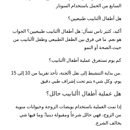
السابع من الحمل باستخدام السونار
هل أطفال األنابيب طبيعيين؟
أكيد، كثير ناس تسأل: هل أطفال األنابيب طبيعيين؟ الجواب
هو نعم. ما في فرق بين الطفل الطبيعي وطفل األنابيب من
حيث.الصحة أو النمو
كم يوم تستغرق عملية أطفال األنابيب؟
.من بداية التنشيط إلى نقل األجنة، تأخذ تقريبا من 10 إلى 15
يوم، وكل شيء يتم تحت إشراف طبي دقيق
هل عملية أطفال األنابيب حالل؟
إذا تمت العملية باستخدام بويضات الزوجة وحيوانات منوية
من الزوج، فهي حالل شرعاً ومقبولة دينيا،ً وما فيها شي
يخالف الشرع.