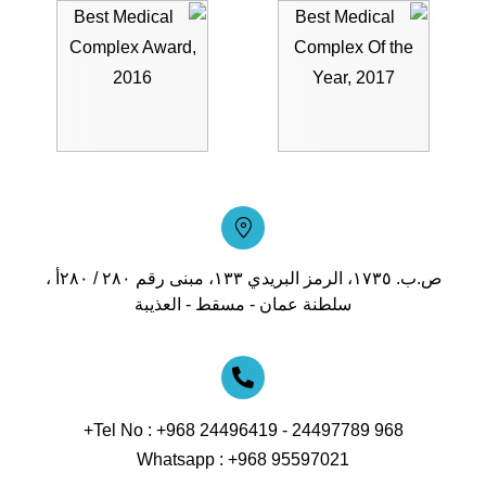
ص.ب. ١٧٣٥، الرمز البريدي ١٣٣، مبنى رقم ٢٨٠ / ٢٨٠أ ،
سلطنة عمان - مسقط - العذيبة
Tel No :
+968 24496419 -
24497789 968+
Whatsapp :
+968 95597021